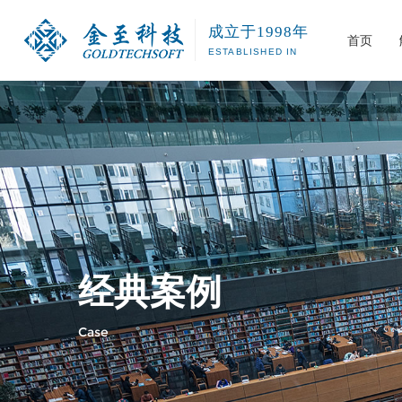
成立于1998年
首页
ESTABLISHED IN
公共图书馆
图书RFI
智慧图书馆解决方案
智慧图书馆
公司介绍
发展历程
智能科技&机器人
软件开发
智慧运维
高校图书馆
自助办证/
危险品管理系统
中小学图书
读者服务
机器人系列
城市书房R
图书盘点
图书消杀
经典案例
室外智慧
Case
图书馆查