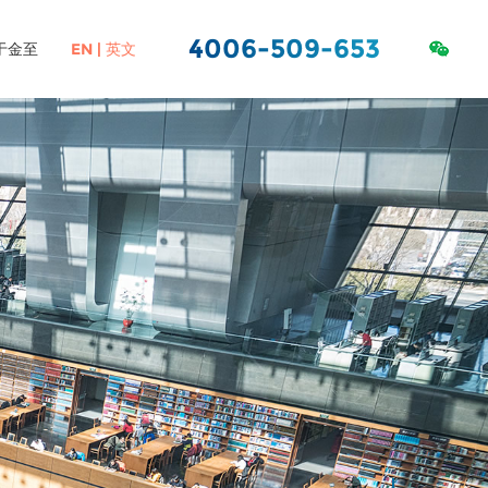
4006-509-653
于金至
EN | 英文
ORACLE服务&数据
社会责任
虚拟化
库
高校图书馆RFID解决方案
图书标签
中小学