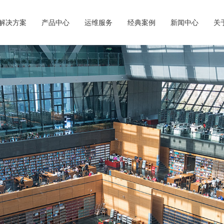
解决方案
产品中心
运维服务
经典案例
新闻中心
关
RFID解决方案
D标签/图书加工
荣誉资质
联系我们
&集成
IT运维服务
操作系统&
RFID解决方案
借还
馆RFID解决方案
系统
FID解决方案
及分拣系统
与门禁系统
图书馆系列
询导航系列
公共图书馆RFID解决方案
一体式馆员工作站--双屏