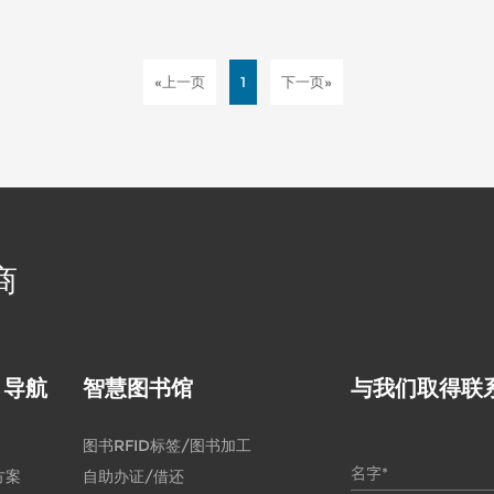
«上一页
1
下一页»
商
目导航
智慧图书馆
与我们取得联
图书RFID标签/图书加工
方案
自助办证/借还