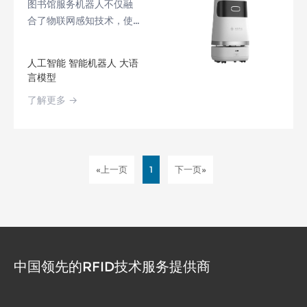
图书馆服务机器人不仅融
合了物联网感知技术，使
得机器人能够实时感知和
响应环境变化，还结合了
人工智能 智能机器人 大语
计算机视觉技术，使得机
言模型
器人能够通过视觉识别和
了解更多 →
处理各种信息。此外，图
书馆服务机器人还具备大
数据处理能力，能够高效
地处理和分析海量数据，
从而提供更加精准的服
«上一页
1
下一页»
务，移动机器人技术的融
入使得这款设备具备了灵
活的移动能力，能够在图
书馆内自由穿梭，为用户
提供便捷的服务。
中国领先的RFID技术服务提供商