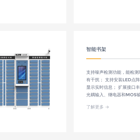
连接，实现归还图书的自动
低馆员的工作量。
还书 续借 密码修改
智能书架
支持噪声检测功能，能检测
有干扰； 支持安装LED点
显示实时信息； 扩展接口
光耦输入、继电器和MOS输
成红外及状态检测，支持触
了解更多 →
搭配RFID阅读器及身份识
现在架图书单品级物品识别 完成馆
图书监控、清点、图书查询
架统计等功能。