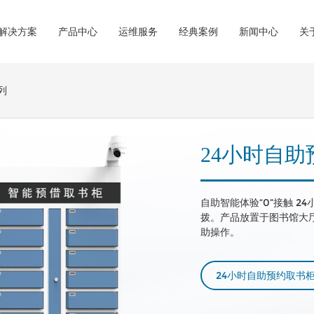
解决方案
产品中心
运维服务
经典案例
新闻中心
关
列
RFID解决方案
D标签/图书加工
荣誉资质
联系我们
&集成
IT运维服务
操作系统&
RFID解决方案
借还
24小时自
馆RFID解决方案
系统
FID解决方案
及分拣系统
自助智能体验“0”接触 
与门禁系统
拨。产品放置于图书馆大厅
助操作。
图书馆系列
询导航系列
24小时自助预约取书
公共图书馆RFID解决方案
一体式馆员工作站--双屏