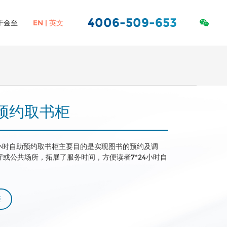
4006-509-653
于金至
EN | 英文
ORACLE服务&数据
社会责任
虚拟化
库
助预约取书柜
24小时自助预约取书柜主要目的是实现图书的预约及调
或公共场所，拓展了服务时间，方便读者7*24小时自
柜
高校图书馆RFID解决方案
图书标签
中小学