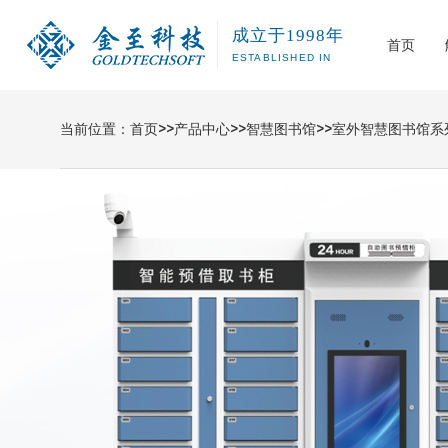
成立于1998年
首页
ESTABLISHED IN
当前位置：
首页
>>
产品中心
>>
智慧图书馆
>>
室外智慧图书馆系
公共图书馆
图书RFI
智慧图书馆解决方案
智慧图书馆
公司介绍
发展历程
智能科技&机器人
软件开发
智慧运维
高校图书馆
自助办证/
危险品管理系统
中小学图书
读者服务
机器人系列
城市书房R
图书盘点
图书消杀
室外智慧
图书馆查