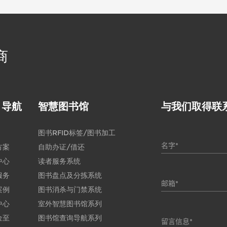
书架
商
目导航
智慧图书馆
与我们取得联
图书RFID标签/图书加工
方案
自助办证/借还
中心
读者服务系统
服务
图书盘点及分拣系统
案例
图书消杀与门禁系统
中心
室外智慧图书馆系列
金至
图书馆查询导航系列