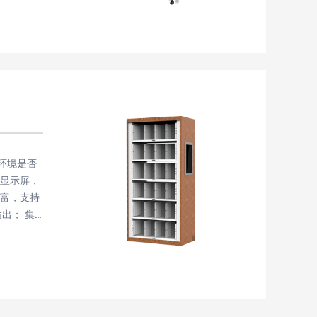
分拣，降
环境是否
阵显示屏，
丰富，支持
出； 集
发工作；
别设备，实
藏
定位，错