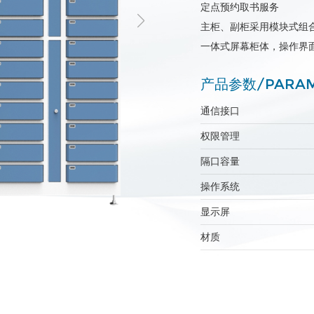
定点预约取书服务
主柜、副柜采用模块式组
一体式屏幕柜体，操作界
产品参数/PARAM
通信接口
权限管理
隔口容量
操作系统
显示屏
材质