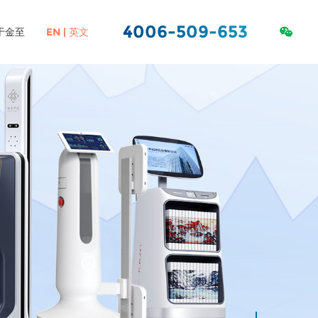
4006-509-653
于金至
EN | 英文
ORACLE服务&数据
社会责任
虚拟化
库
高校图书馆RFID解决方案
图书标签
中小学