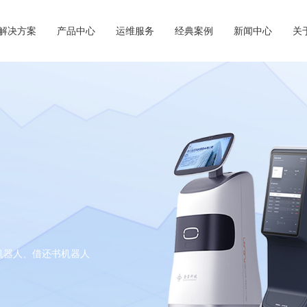
解决方案
产品中心
运维服务
经典案例
新闻中心
关
RFID解决方案
D标签/图书加工
荣誉资质
联系我们
&集成
IT运维服务
操作系统&
RFID解决方案
借还
馆RFID解决方案
系统
FID解决方案
及分拣系统
与门禁系统
图书馆系列
盘点机器人、借还书机器人
询导航系列
公共图书馆RFID解决方案
一体式馆员工作站--双屏