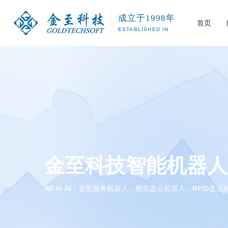
成立于1998年
首页
ESTABLISHED IN
公共图书馆
图书RFI
智慧图书馆解决方案
智慧图书馆
公司介绍
发展历程
智能科技&机器人
软件开发
智慧运维
高校图书馆
自助办证/
危险品管理系统
中小学图书
读者服务
机器人系列
城市书房R
图书盘点
图书消杀
金至科技智能机器人
室外智慧
All in AI，金至服务机器人、视觉盘点机器人、RFID
图书馆查