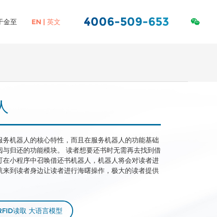
4006-509-653
于金至
EN | 英文
ORACLE服务&数据
社会责任
虚拟化
库
人
服务机器人的核心特性，而且在服务机器人的功能基础
阅与归还的功能模块。 读者想要还书时无需再去找到借
可在小程序中召唤借还书机器人，机器人将会对读者进
航来到读者身边让读者进行海曙操作，极大的读者提供
RFID读取 大语言模型
高校图书馆RFID解决方案
图书标签
中小学