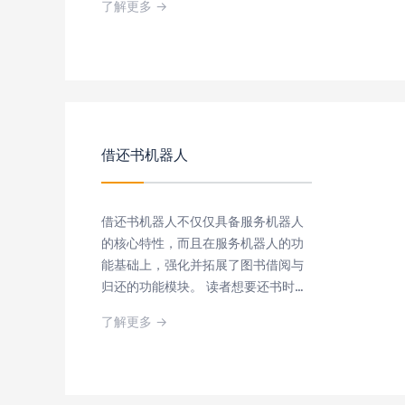
了解更多 →
化的库存盘点和管理。
人工智能 智能机器人 RFID盘点
借还书机器人
借还书机器人不仅仅具备服务机器人
的核心特性，而且在服务机器人的功
能基础上，强化并拓展了图书借阅与
归还的功能模块。 读者想要还书时无
需再去找到借还书机，读者在图书馆
了解更多 →
中可在小程序中召唤借还书机器人，
机器人将会对读者进行定位，定位后
会自动导航来到读者身边让读者进行
海曙操作，极大的读者提供了便利。