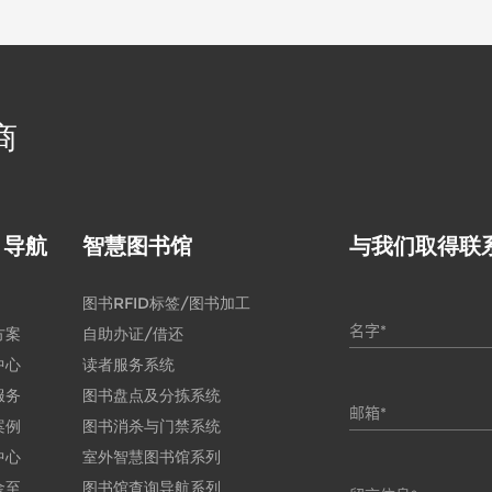
移动能力，能够在图书馆内
梭，为用户提供便捷的服务
人工智能 智能机
商
目导航
智慧图书馆
与我们取得联
图书RFID标签/图书加工
方案
自助办证/借还
中心
读者服务系统
服务
图书盘点及分拣系统
案例
图书消杀与门禁系统
中心
室外智慧图书馆系列
金至
图书馆查询导航系列