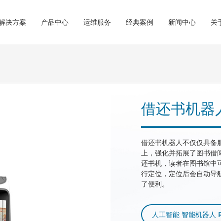
解决方案
产品中心
运维服务
经典案例
新闻中心
关
RFID解决方案
D标签/图书加工
荣誉资质
联系我们
&集成
IT运维服务
操作系统&
RFID解决方案
借还
借还书机器
馆RFID解决方案
系统
FID解决方案
及分拣系统
借还书机器人不仅仅具备
与门禁系统
上，强化并拓展了图书借
还书机，读者在图书馆中
图书馆系列
行定位，定位后会自动导
了便利。
询导航系列
人工智能 智能机器人 
公共图书馆RFID解决方案
一体式馆员工作站--双屏