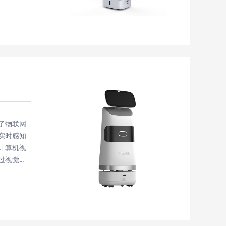
 视觉盘点
了物联网
实时感知
计算机视
过视觉识
图书馆服
能力，能
据，从而
机器人技
了灵活的