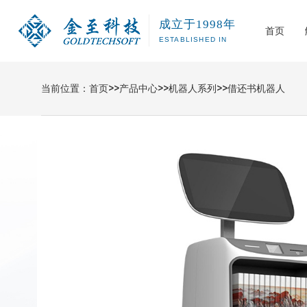
成立于1998年
首页
ESTABLISHED IN
当前位置：
首页
>>
产品中心
>>
机器人系列
>>
借还书机器人
公共图书馆
图书RFI
智慧图书馆解决方案
智慧图书馆
公司介绍
发展历程
智能科技&机器人
软件开发
智慧运维
高校图书馆
自助办证/
危险品管理系统
中小学图书
读者服务
机器人系列
城市书房R
图书盘点
图书消杀
室外智慧
图书馆查